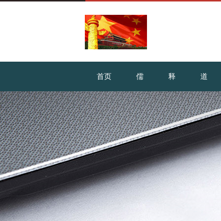
首页
儒
释
道